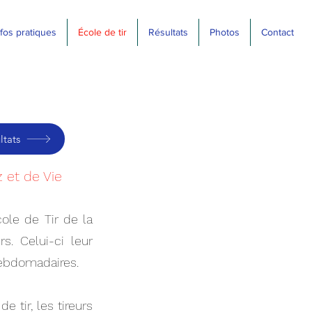
nfos pratiques
École de tir
Résultats
Photos
Contact
ltats
z et de Vie
ole de Tir de la
rs.
Celui-ci leur
hebdomadaires.
e tir, les tireurs