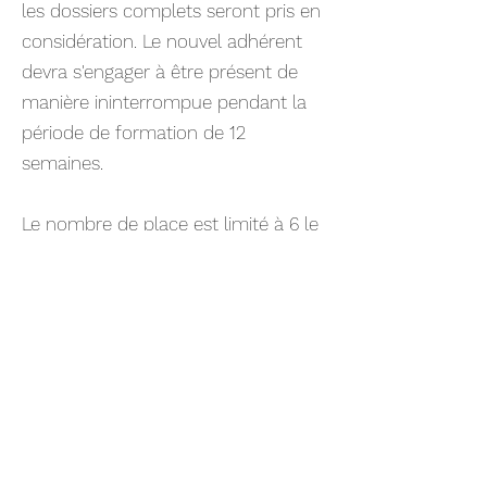
les dossiers complets seront pris en
considération. Le nouvel adhérent
devra s'engager à être présent de
manière ininterrompue pendant la
période de formation de 12
semaines.
Le nombre de place est limité à 6 le
lundi, 6 le vendredi et 6 le samedi
pour cette première formation. Une
seconde aura lieu début 2027.
Le règlement intérieur
Le comité directeur
Les statuts de la STPRV