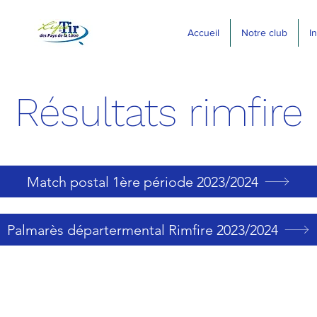
Accueil
Notre club
I
Résultats rimfire
Match postal 1ère période 2023/2024
Palmarès départermental Rimfire 2023/2024