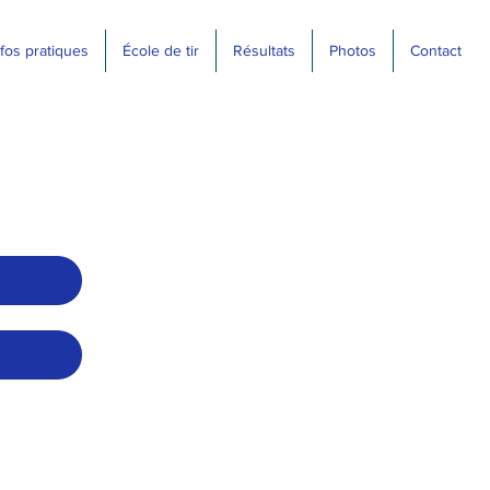
nfos pratiques
École de tir
Résultats
Photos
Contact